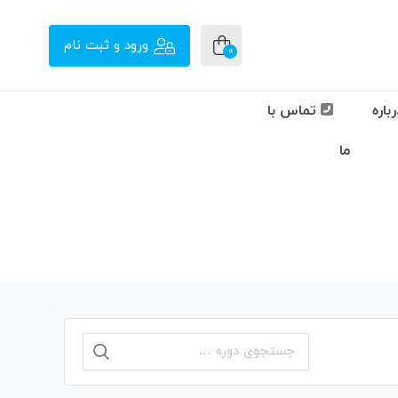
ورود و ثبت نام
0
باره
تماس با
ما
جستجو
برای: