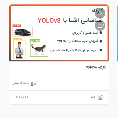
کارگاه yolov8
حامد قاسمی
400,000
80