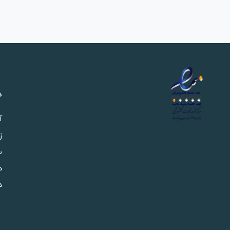
د
آ
ز
س
د
د