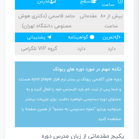
سطح
مدرس
ساعت
بیش از ۸۰
مقدماتی
حامد قاسمی (دکتری هوش
ساعت
مصنوعی دانشگاه تهران)
تمرین
گواهینامه
پشتیبانی
دارد
دارد
گروه VIP تلگرامی
نکته مهم در مورد دوره های ربوتک
دوره های آکادمی ربوتک بر بستر نرم افزار spot player هستند
و شما پس از ثبت نام باید لایسنس خود را فعال کنید و به
محتوای دوره دسترسی خواهید داشت. برای جزییات بیشتر
میتوانید ویدیو "نحوه دسترسی به محتوا" از همین صفحه را
مشاهده کنید.
پکیج مقدماتی از زبان مدرس دوره