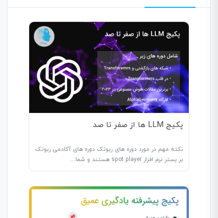
پکیج LLM ها از صفر تا صد
نکته مهم در مورد دوره های ربوتک دوره های آکادمی ربوتک
بر بستر نرم افزار spot player هستند و شما…