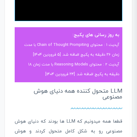
به روز رسانی های پکیج:
آپدیت 1 : محتوای Chain of Thought Prompiting با مدت
زمان ۲۶ دقیقه به پکیج اضافه شد. [۵ فروردین ۱۴۰۴]
آپدیت 2 : محتوای Reasoning Models با مدت زمان ۱۸
دقیقه به پکیج اضافه شد. [۲۴ فروردین ۱۴۰۴]
LLM متحول کننده همه دنیای هوش
مصنوعی
قطعا همه میدونیم که LLM ها بودند که دنیای هوش
مصنوعی رو به شکل کامل متحول کردند و هوش