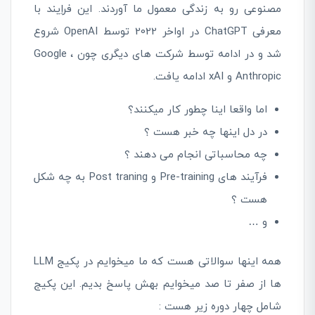
مصنوعی رو به زندگی معمول ما آوردند. این فراِیند با
معرفی ChatGPT در اواخر 2022 توسط OpenAI شروع
شد و در ادامه توسط شرکت های دیگری چون Google ،
Anthropic و xAI ادامه یافت.
اما واقعا اینا چطور کار میکنند؟
در دل اینها چه خبر هست ؟
چه محاسباتی انجام می دهند ؟
فرآیند های Pre-training و Post traning به چه شکل
هست ؟
و …
همه اینها سوالاتی هست که ما میخوایم در پکیج LLM
ها از صفر تا صد میخوایم بهش پاسخ بدیم. این پکیج
شامل چهار دوره زیر هست :