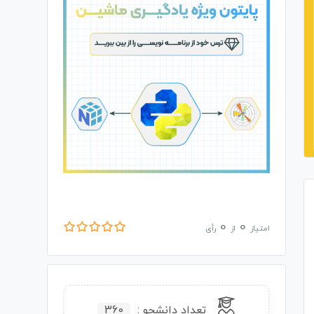
0
0
امتیاز
از
رأی
تعداد دانشجو :
360