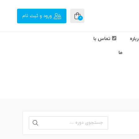
ورود و ثبت نام
0
باره
تماس با
ما
جستجو
برای: