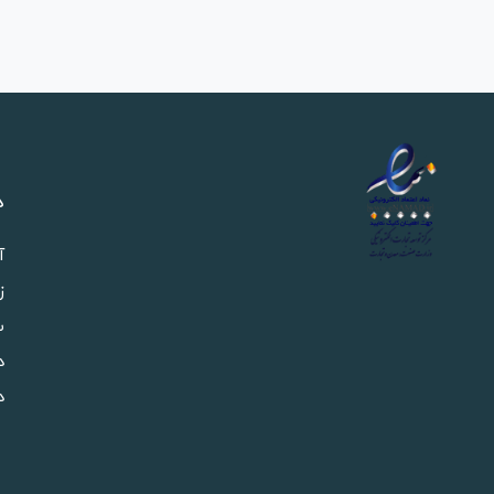
د
آ
ز
س
د
د