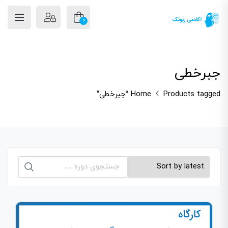
0
جبرخطی
Products tagged “جبرخطی”
Home
جستجو
برای: