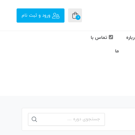
ورود و ثبت نام
0
باره
تماس با
ما
جستجو
برای: