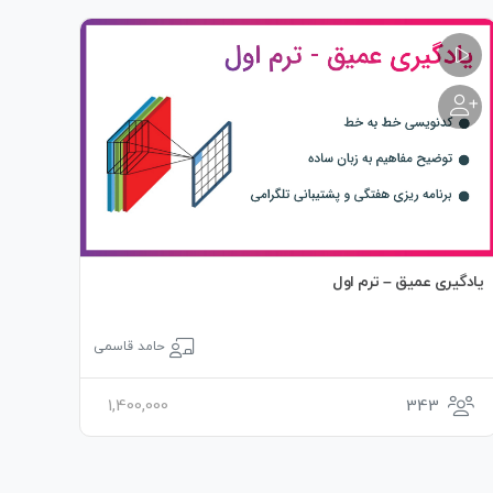
یادگیری عمیق – ترم اول
حامد قاسمی
1,400,000
343