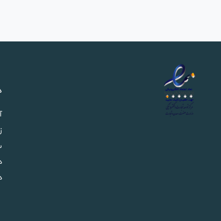
د
آ
ز
س
د
د