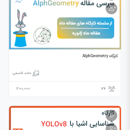
کارگاه AlphGeometry
حامد قاسمی
400,000
26