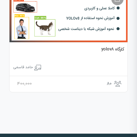
کارگاه yolov8
حامد قاسمی
400,000
80