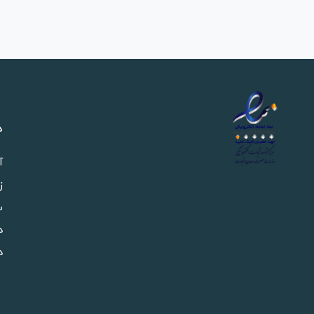
د
آ
ز
س
د
د