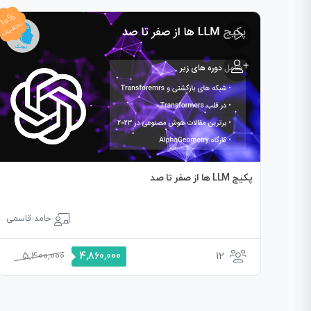
10%
تخفیف
پکیج LLM ها از صفر تا صد
حامد قاسمی
5,400,000
12
4,860,000