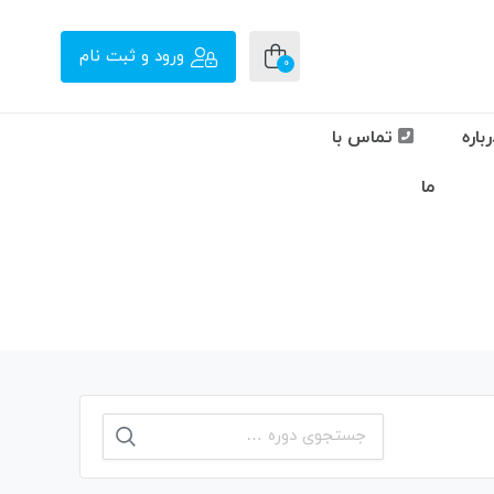
ورود و ثبت نام
0
باره
تماس با
ما
جستجو
برای: