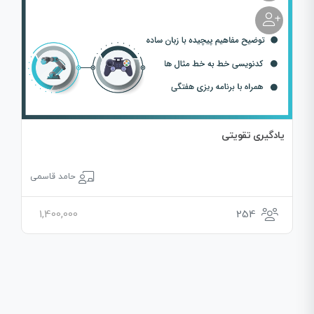
یادگیری تقویتی
حامد قاسمی
1,400,000
254