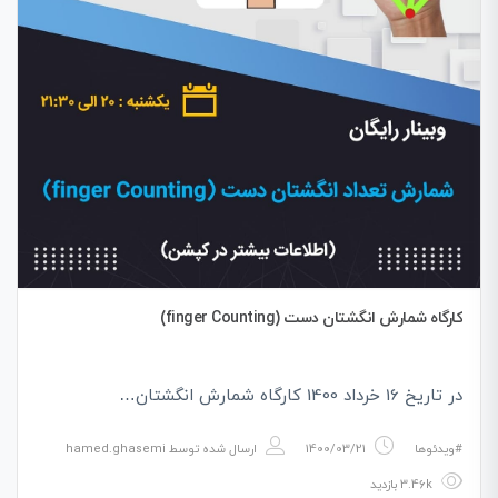
کارگاه شمارش انگشتان دست (finger Counting)
در تاریخ 16 خرداد 1400 کارگاه شمارش انگشتان…
#ویدئوها
1400/03/21
ارسال شده توسط
hamed.ghasemi
3.46k بازدید