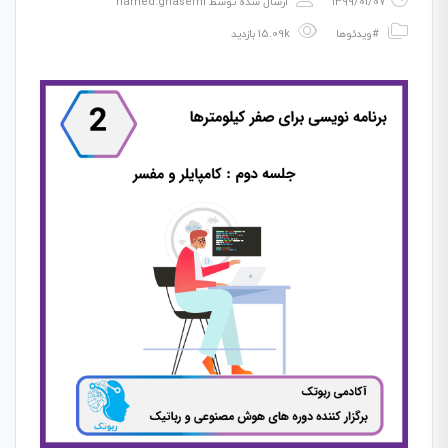
1399/01/07
ارسال شده توسط
hamed.ghasemi
#ویدئوها
15.09k بازدید