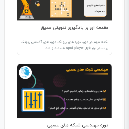
مقدمه ای بر یادگیری تقویتی عمیق
نکته مهم در مورد دوره های ربوتک دوره های آکادمی ربوتک
بر بستر نرم افزار spot player هستند و شما…
دوره مهندسی شبکه های عصبی